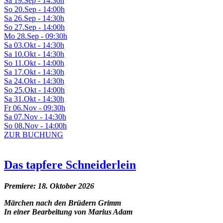
Sa 19.Sep - 14:30h
So 20.Sep - 14:00h
Sa 26.Sep - 14:30h
So 27.Sep - 14:00h
Mo 28.Sep - 09:30h
Sa 03.Okt - 14:30h
Sa 10.Okt - 14:30h
So 11.Okt - 14:00h
Sa 17.Okt - 14:30h
Sa 24.Okt - 14:30h
So 25.Okt - 14:00h
Sa 31.Okt - 14:30h
Fr 06.Nov - 09:30h
Sa 07.Nov - 14:30h
So 08.Nov - 14:00h
ZUR BUCHUNG
Das tapfere Schneiderlein
Premiere: 18. Oktober 2026
Märchen nach den Brüdern Grimm
In einer Bearbeitung von Marius Adam