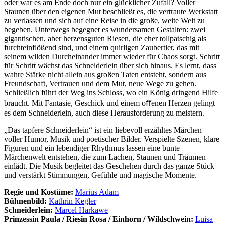
oder war es am Ende doch nur ein glücklicher Zufall? Voller
Staunen über den eigenen Mut beschließt es, die vertraute Werkstatt
zu verlassen und sich auf eine Reise in die große, weite Welt zu
begeben. Unterwegs begegnet es wundersamen Gestalten: zwei
gigantischen, aber herzensguten Riesen, die eher tollpatschig als
furchteinflößend sind, und einem quirligen Zaubertier, das mit
seinem wilden Durcheinander immer wieder für Chaos sorgt. Schritt
für Schritt wächst das Schneiderlein über sich hinaus. Es lernt, dass
wahre Stärke nicht allein aus großen Taten entsteht, sondern aus
Freundschaft, Vertrauen und dem Mut, neue Wege zu gehen.
Schließlich führt der Weg ins Schloss, wo ein König dringend Hilfe
braucht. Mit Fantasie, Geschick und einem oﬀenen Herzen gelingt
es dem Schneiderlein, auch diese Herausforderung zu meistern.
„Das tapfere Schneiderlein“ ist ein liebevoll erzähltes Märchen
voller Humor, Musik und poetischer Bilder. Verspielte Szenen, klare
Figuren und ein lebendiger Rhythmus lassen eine bunte
Märchenwelt entstehen, die zum Lachen, Staunen und Träumen
einlädt. Die Musik begleitet das Geschehen durch das ganze Stück
und verstärkt Stimmungen, Gefühle und magische Momente.
Regie und Kostüme:
Marius Adam
Bühnenbild:
Kathrin Kegler
Schneiderlein:
Marcel Harkawe
Prinzessin Paula / Riesin Rosa / Einhorn / Wildschwein:
Luisa