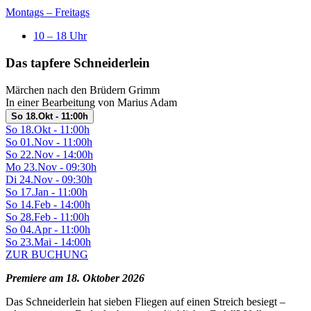
Montags – Freitags
10 – 18 Uhr
Das tapfere Schneiderlein
Märchen nach den Brüdern Grimm
In einer Bearbeitung von Marius Adam
So 18.Okt - 11:00h
So 18.Okt - 11:00h
So 01.Nov - 11:00h
So 22.Nov - 14:00h
Mo 23.Nov - 09:30h
Di 24.Nov - 09:30h
So 17.Jan - 11:00h
So 14.Feb - 14:00h
So 28.Feb - 11:00h
So 04.Apr - 11:00h
So 23.Mai - 14:00h
ZUR BUCHUNG
Premiere am 18. Oktober 2026
Das Schneiderlein hat sieben Fliegen auf einen Streich besiegt –